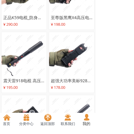
正品K59电棍_防身高压电击手电_民用电击器女生防狼电棒_手电筒式电击警棍
至尊版黑鹰X4高压电棍 小型防身电棒 车载家用电击手电筒 女子防狼电击防身器
¥ 290.00
¥ 198.00
震天雷918电棍 高压电击器 军用超大功率电击警棍 车载防身电棒 安保巡逻执勤棍
超强大功率美标928高压电击器_女子防狼电棒_民用合法防身小型电棍
¥ 195.00
¥ 178.00
끤
낀
끣
넙
녠
我的
联系我们
首页
分类中心
返回顶部