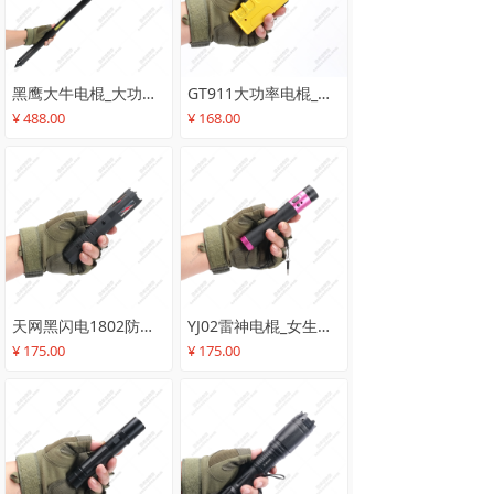
黑鹰大牛电棍_大功率电子防暴器_1.6米超长伸缩电棍_安保巡防车载防身器材高压电棒警棍_带机械蜂鸣装置
GT911大功率电棍_高压防身电击器女生防狼电棒_强力高压电棍电击防身器
¥ 488.00
¥ 168.00
天网黑闪电1802防身电棍_电击防身手电筒高压电棒警棍_女子防身器材电击防身器
YJ02雷神电棍_女生防狼电棒_女子合法防身器材电击防身手电筒
¥ 175.00
¥ 175.00