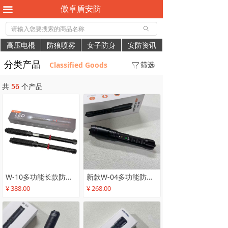
傲卓盾安防
끀
ꄙ
高压电棍
防狼喷雾
女子防身
安防资讯
分类产品
筛选
Classified Goods
ꁒ
共
56
个产品
W-10多功能长款防卫手电_可伸缩大功率防身电棍_安保巡逻车载防身高压电击棒
新款W-04多功能防身高压电击手电筒_个人防身器材防身电棒_强光照明防身电击棍
¥ 388.00
¥ 268.00