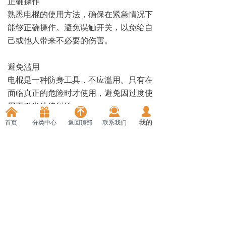
正确操作
熟悉电棍的使用方法，确保在紧急情况下
能够正确操作。避免误触开关，以免给自
己或他人带来不必要的伤害。
避免滥用
电棍是一种防身工具，不应滥用。只有在
面临真正的危险时才使用，避免因过度使
用而引发法律纠纷。
끤
낀
끣
넙
녠
我的
联系我们
首页
分类中心
返回顶部
定期检查
定期检查电棍的性能和状态，确保其正常
工作。如果发现问题，应及时更换或维
修。
总之，
防身电棍
具有一定的威力，在紧急
情况下可以为我们提供一定的保护。但同
时，我们也应该正确认识其威力和风险，