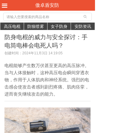
傲卓盾安防
끀
ꄙ
高压电棍
防狼喷雾
女子防身
安防资讯
防身电棍的威力与安全探讨：手
电筒电棒会电死人吗？
创建时间：
2024年11月3日
14:19:05
电棍能够产生数万伏甚至更高的高压脉冲。
当与人体接触时，这种高压电会瞬间穿透衣
物，作用于人体肌肉和神经系统。强烈的电
击感会使攻击者感到剧烈疼痛、肌肉痉挛，
进而丧失继续攻击的能力。