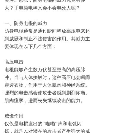
关注。那么，防身电棍的威力究竟有多
大？手电筒电棒又会不会电死人呢？
一、防身电棍的威力
防身电棍通常是通过瞬间释放高压电来起
到威慑和制止不法侵害的作用。其威力主
要体现在以下几个方面：
高压电击
电棍能够产生数万伏甚至更高的高压脉
冲。当与人体接触时，这种高压电会瞬间
穿透衣物，作用于人体肌肉和神经系统。
强烈的电击感会使攻击者感到剧烈疼痛、
肌肉痉挛，进而丧失继续攻击的能力。
威慑作用
仅仅是电棍发出的 “啪啪” 声和电弧闪
烁，就足以对潜在的攻击者产生强大的威