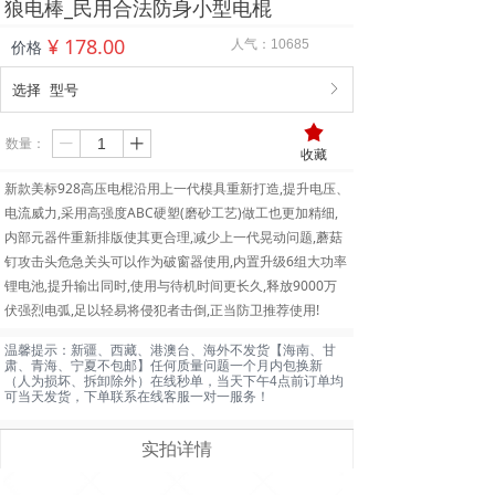
狼电棒_民用合法防身小型电棍
¥
178.00
人气：
10685
价格
选择
型号
ꁕ
끄
数量：
ꄷ
ꄸ
收藏
新款美标928高压电棍沿用上一代模具重新打造,提升电压、
电流威力,采用高强度ABC硬塑(磨砂工艺)做工也更加精细,
内部元器件重新排版使其更合理,减少上一代晃动问题,蘑菇
钉攻击头危急关头可以作为破窗器使用,内置升级6组大功率
锂电池,提升输出同时,使用与待机时间更长久,释放9000万
伏强烈电弧,足以轻易将侵犯者击倒,正当防卫推荐使用!
温馨提示：新疆、西藏、港澳台、海外不发货【海南、甘
肃、青海、宁夏不包邮】任何质量问题一个月内包换新
（人为损坏、拆卸除外）在线秒单，当天下午4点前订单均
可当天发货，下单联系在线客服一对一服务！
实拍详情