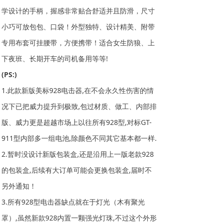
学设计的手柄，握感非常贴合舒适并且防滑，尺寸
小巧可放包包、口袋！外型独特、设计精美、附带
专用布套可挂腰带，方便携带！适合女生防狼、上
下夜班、长期开车的司机备用等等!
(PS:)
1.此款新版美标928电击器,在不会永久性伤害的情
况下已把威力提升到极致,包过材质、做工、内部排
版、威力更是超越市场上以往所有928型,对标GT-
911型内部多一组电池,除颜色不同其它基本都一样.
2.暂时没设计新版包装盒,还是沿用上一版老款928
的包装盒,后续有大订单可能会更换包装盒,届时不
另外通知！
3.所有928型电击器缺点就在于灯光（木有聚光
罩）,虽然新款928内置一颗强光灯珠,不过这个外形